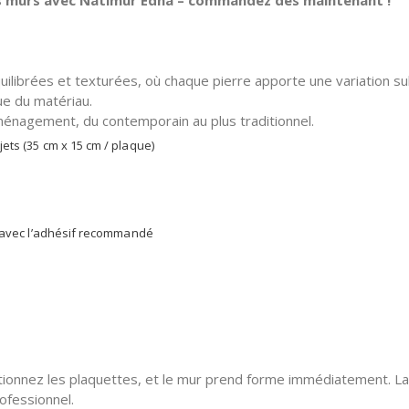
os murs avec Natimur Edna – commandez dès maintenant !
ibrées et texturées, où chaque pierre apporte une variation subtil
que du matériau.
aménagement, du contemporain au plus traditionnel.
ets (35 cm x 15 cm / plaque)
s avec l’adhésif recommandé
 positionnez les plaquettes, et le mur prend forme immédiatement. 
ofessionnel.