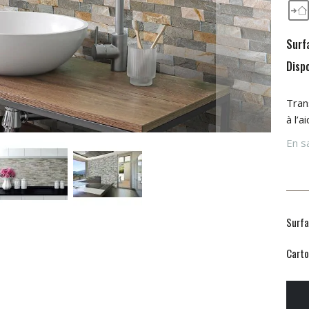
Surf
Dispo
Tran
à l’a
En sa
Surfa
Carto