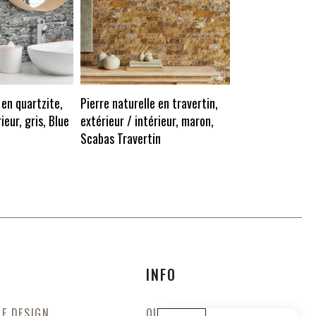
Pierre naturelle 
extérieur / intér
multicolore, Edn
 en quartzite,
Pierre naturelle en travertin,
ieur, gris, Blue
extérieur / intérieur, maron,
Scabas Travertin
INFO
DE DESIGN
QUI SOMMES-NOUS?