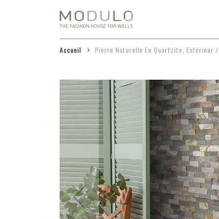
Aller
au
contenu
Accueil
Pierre Naturelle En Quartzite, Extérieur /
Passer
à
la
fin
de
la
galerie
d’images