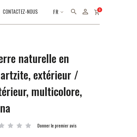
articles
0
LANGUE
CONTACTEZ-NOUS
FR
erre naturelle en
artzite, extérieur /
térieur, multicolore,
dna
Donner le premier avis