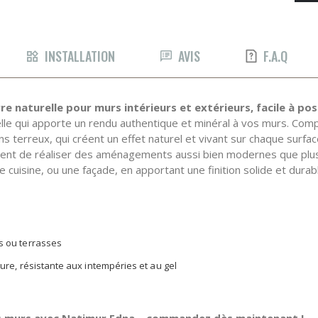
INSTALLATION
AVIS
F.A.Q
e naturelle pour murs intérieurs et extérieurs, facile à pos
le qui apporte un rendu authentique et minéral à vos murs. Compo
s terreux, qui créent un effet naturel et vivant sur chaque surfac
tent de réaliser des aménagements aussi bien modernes que plus 
e cuisine, ou une façade, en apportant une finition solide et durab
es ou terrasses
eure, résistante aux intempéries et au gel