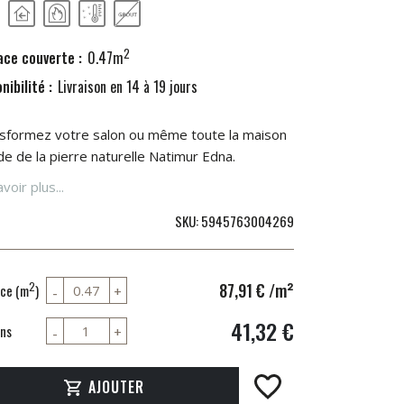
2
ace couverte :
0.47m
nibilité :
Livraison en 14 à 19 jours
sformez votre salon ou même toute la maison
ide de la pierre naturelle Natimur Edna.
voir plus...
SKU
5945763004269
87,91 €
/m²
2
ce (m
)
41,32 €
ns
AJOUTER