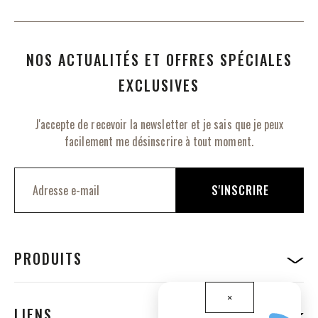
NOS ACTUALITÉS ET OFFRES SPÉCIALES
EXCLUSIVES
J'accepte de recevoir la newsletter et je sais que je peux
facilement me désinscrire à tout moment.
I
n
S'INSCRIRE
s
c
r
i
p
PRODUITS
t
i
o
×
n
LIENS