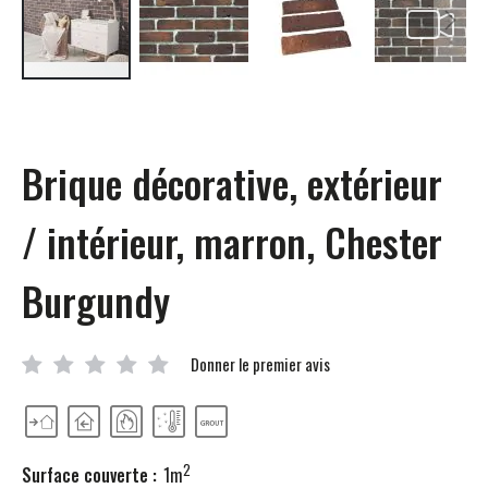
Passer
au
début
de
Brique décorative, extérieur
la
Galerie
d’images
/ intérieur, marron, Chester
Burgundy
Donner le premier avis
2
Surface couverte :
1m