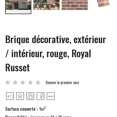
Passer
au
début
de
Brique décorative, extérieur
la
Galerie
d’images
/ intérieur, rouge, Royal
Russet
Donner le premier avis
2
Surface couverte :
1m