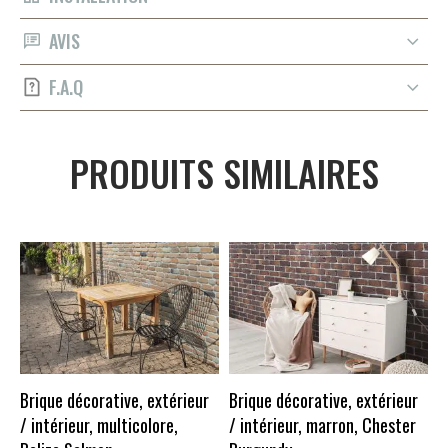
AVIS
F.A.Q
PRODUITS SIMILAIRES
B
/
Brique décorative, extérieur
Brique décorative, extérieur
/ intérieur, multicolore,
/ intérieur, marron, Chester