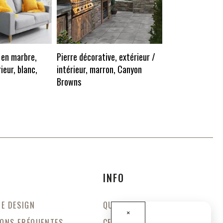
Pierre décorativ
intérieur, marro
Cinnamon
 en marbre,
Pierre décorative, extérieur /
ieur, blanc,
intérieur, marron, Canyon
Browns
INFO
DE DESIGN
QUI SOMMES-NOUS?
×
ONS FRÉQUENTES
CERTIFICATS