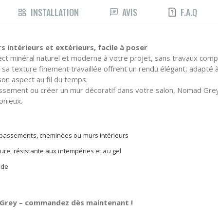
INSTALLATION
AVIS
F.A.Q
intérieurs et extérieurs, facile à poser
t minéral naturel et moderne à votre projet, sans travaux compli
et sa texture finement travaillée offrent un rendu élégant, adapt
on aspect au fil du temps.
assement ou créer un mur décoratif dans votre salon, Nomad Gre
onieux.
ubassements, cheminées ou murs intérieurs
eure, résistante aux intempéries et au gel
ide
Grey – commandez dès maintenant !