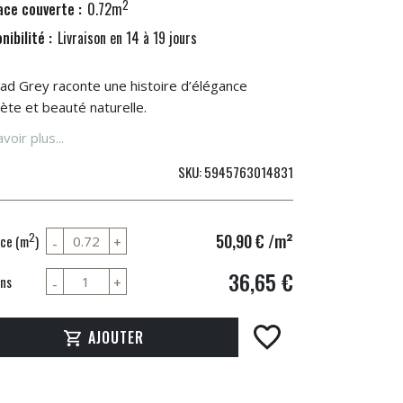
2
ace couverte :
0.72m
nibilité :
Livraison en 14 à 19 jours
d Grey raconte une histoire d’élégance
rète et beauté naturelle.
voir plus...
SKU
5945763014831
50,90 €
/m²
2
ce (m
)
36,65 €
ns
AJOUTER