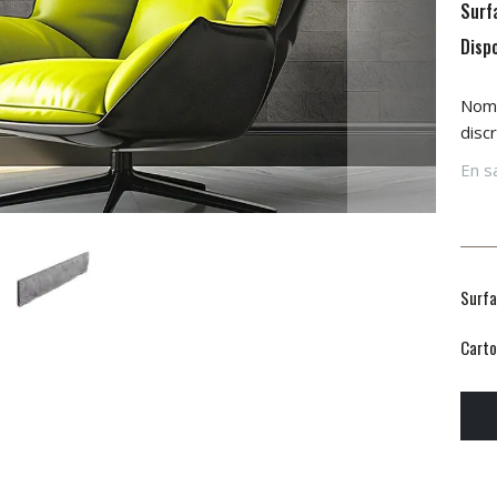
Surf
Dispo
Noma
disc
En sa
Surfa
Carto