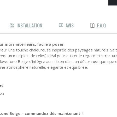
INSTALLATION
AVIS
F.A.Q
r murs intérieurs, facile à poser
ieur une touche chaleureuse inspirée des paysages naturels. Sa te
t un mur plein de relief, idéal pour attirer le regard et structure
lowstone Beige s’intègre aussi bien dans un décor rustique que d
 une atmosphère naturelle, élégante et équilibrée.
rs
ide
stone Beige – commandez dès maintenant !