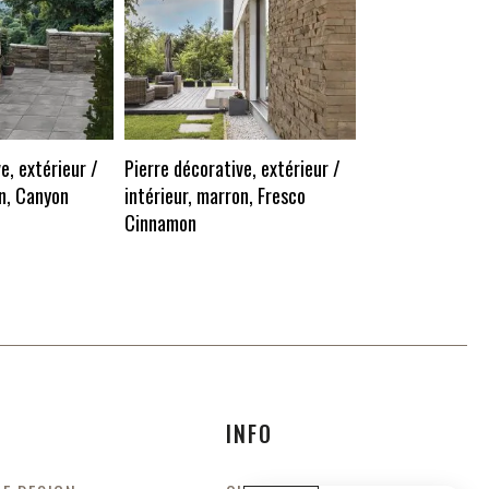
Pierre décorativ
intérieur, gris, 
e, extérieur /
Pierre décorative, extérieur /
on, Canyon
intérieur, marron, Fresco
Cinnamon
INFO