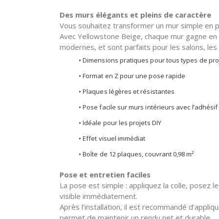
Des murs élégants et pleins de caractère
Vous souhaitez transformer un mur simple en po
Avec Yellowstone Beige, chaque mur gagne en pe
modernes, et sont parfaits pour les salons, les 
• Dimensions pratiques pour tous types de proje
• Format en Z pour une pose rapide
• Plaques légères et résistantes
• Pose facile sur murs intérieurs avec l’adhé
• Idéale pour les projets DIY
• Effet visuel immédiat
• Boîte de 12 plaques, couvrant 0,98 m²
Pose et entretien faciles
La pose est simple : appliquez la colle, posez 
visible immédiatement.
Après l’installation, il est recommandé d’appliq
permet de maintenir un rendu net et durable.