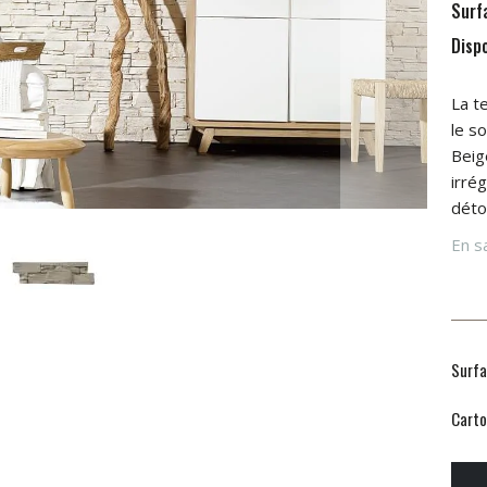
Surf
Dispo
La t
le so
Beig
irrég
déto
En sa
Surfa
Carto