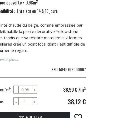
2
ace couverte :
0.98m
nibilité :
Livraison en 14 à 19 jours
einte chaude du beige, comme embrassée par
leil, habille la pierre décorative Yellowstone
e, tandis que sa texture marquée aux formes
ulières crée un point focal dont il est difficile de
urner le regard.
voir plus...
SKU
5945763000667
38,90 €
/m²
2
ce (m
)
38,12 €
ns
AJOUTER