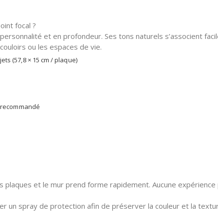
int focal ?
rsonnalité et en profondeur. Ses tons naturels s’associent faci
couloirs ou les espaces de vie.
ts (57,8 × 15 cm / plaque)
sif recommandé
les plaques et le mur prend forme rapidement. Aucune expérience pa
uer un spray de protection afin de préserver la couleur et la text