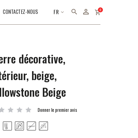
articles
0
LANGUE
CONTACTEZ-NOUS
FR
erre décorative,
térieur, beige,
llowstone Beige
Donner le premier avis